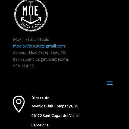
Moe Tattoo Studio
moe.tattoo.stc@gmail.com
Avenida Lluis Companys, 28
08172
Sant Cugat
.
Barcelona
.
935 124 321
Dirección

Avenida Lluis Companys, 28
08172 Sant Cugat del Vallés
Barcelona