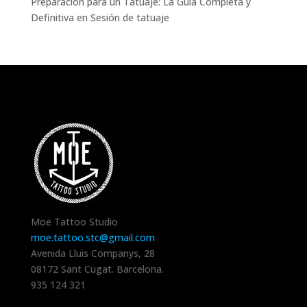
Preparación para un Tatuaje: La Guía Completa y
Definitiva
en
Sesión de tatuaje
Moe Tattoo Studio
moe.tattoo.stc@gmail.com
Avenida Lluis Companys, 28
08172
Sant Cugat
.
Barcelona
.
935 124 321