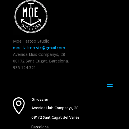
Moe Tattoo Studio
moe.tattoo.stc@gmail.com
Avenida Lluis Companys, 28
08172
Sant Cugat
.
Barcelona
.
935 124 321
Dirección

Avenida Lluis Companys, 28
08172 Sant Cugat del Vallés
Barcelona